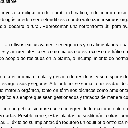
bustible.
ibuye a la mitigación del cambio climático, reduciendo emisi
biogás pueden ser defendibles cuando valorizan residuos orgán
al desarrollo rural. Representan una herramienta útil para av
ca cultivos exclusivamente energéticos y no alimentarios, cua
 y ambientales tales como malos olores, exceso de tráfico p
 de acopio de residuos en la planta, o incumplimiento de norm
.
 a la economía circular y gestión de residuos, y se dispone d
iales rigurosos y seguros. A lo anterior se suma la necesidad de
de materia orgánica, tanto en términos técnicos como ambientale
 agrícola siempre que sean gestionados y tratados de manera co
ción energética, siempre que se integren de forma coherente en e
cuadas. Posiblemente, estas plantas no sustituirán a otras fu
lar. El éxito de su implantación requiere un equilibrio entre las