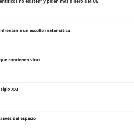
ientíficos no existen” y piden más dinero a la UE
enfrentan a un escollo matemático
que contienen virus
 siglo XXI
través del espacio