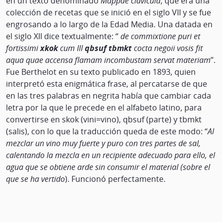
en un texto denominado
Mappae clavícula
, que era una
colección de recetas que se inició en el siglo VII y se fue
engrosando a lo largo de la Edad Media. Una datada en
el siglo XII dice textualmente: “
de commixtione puri et
fortissimi
xkok
cum III
qbsuf tbmkt
cocta negoii vosis fit
aqua quae accensa flamam incombustam servat materiam
”.
Fue Berthelot en su texto publicado en 1893, quien
interpretó esta enigmática frase, al percatarse de que
en las tres palabras en negrita había que cambiar cada
letra por la que le precede en el alfabeto latino, para
convertirse en skok (vini=vino), qbsuf (parte) y tbmkt
(salis), con lo que la traducción queda de este modo: “
Al
mezclar un vino muy fuerte y puro con tres partes de sal,
calentando la mezcla en un recipiente adecuado para ello, el
agua que se obtiene arde sin consumir el material (sobre el
que se ha vertido
). Funcionó perfectamente.