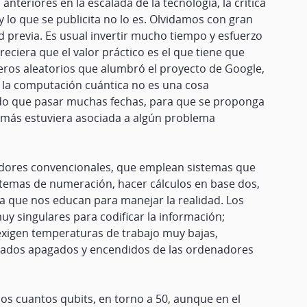
eriores en la escalada de la tecnología, la crítica
y lo que se publicita no lo es. Olvidamos con gran
ad previa. Es usual invertir mucho tiempo y esfuerzo
ciera que el valor práctico es el que tiene que
eros aleatorios que alumbró el proyecto de Google,
 la computación cuántica no es una cosa
nido que pasar muchas fechas, para que se proponga
demás estuviera asociada a algún problema
adores convencionales, que emplean sistemas que
sistemas de numeración, hacer cálculos en base dos,
a que nos educan para manejar la realidad. Los
 singulares para codificar la información;
exigen temperaturas de trabajo muy bajas,
 estados apagados y encendidos de las ordenadores
 cuantos qubits, en torno a 50, aunque en el