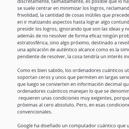
discretamente, taimadamente, es posible que lo hay
se suele centrar en minimizar los logros, reclamand
frivolidad, la cantidad de cosas inútiles que preced
en ir matizando aspectos hasta lograr algo contund
presidir los logros, ignorando que son las ideas y
además de no resolver de forma eficaz ningún prob
estratosférica, sino algo próximo, destinado a re
una aplicación de auténtico alcance como es la sim
pendiente de resolver, la cosa tendría un interés 
Como es bien sabido, los ordenadores cuánticos u
soportan ceros y unos que permiten en largas series
que luego se convierten en información decimal qu
ordenadores cuánticos manejan lo que se denominan
requieren unas condiciones muy exigentes, porque 
próximas al cero absoluto. Pero, en esas condicion
convencionales.
Google ha diseñado un computador cuántico que ut