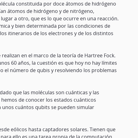
lécula constituida por doce átomos de hidrógeno
nían átomos de hidrógeno y de nitrógeno,
ugar a otro, que es lo que ocurre en una reacción.
ímica y bien determinada por las condiciones de
s itinerarios de los electrones y de los distintos
 realizan en el marco de la teoría de Hartree Fock.
nos 60 años, la cuestión es que hoy no hay límites
do el número de qubis y resolviendo los problemas
dado que las moléculas son cuánticas y las
a hemos de conocer los estados cuánticos
n unos cuántos qubits se pueden simular
sde eólicos hasta captadores solares. Tienen que
 para ello es una tarea propia de la computación