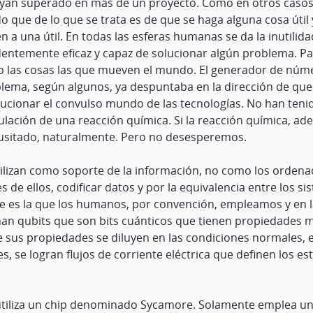
an superado en más de un proyecto. Como en otros casos ant
o que de lo que se trata es de que se haga alguna cosa útil 
en a una útil. En todas las esferas humanas se da la inutilid
entemente eficaz y capaz de solucionar algún problema. Pare
 no las cosas las que mueven el mundo. El generador de núm
lema, según algunos, ya despuntaba en la dirección de que
volucionar el convulso mundo de las tecnologías. No han te
ulación de una reacción química. Si la reacción química, a
inusitado, naturalmente. Pero no desesperemos.
tilizan como soporte de la información, no como los orden
 de ellos, codificar datos y por la equivalencia entre los 
e es la que los humanos, por convención, empleamos y en l
 qubits que son bits cuánticos que tienen propiedades muy
sus propiedades se diluyen en las condiciones normales, 
es, se logran flujos de corriente eléctrica que definen los
iliza un chip denominado Sycamore. Solamente emplea unos