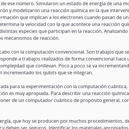
de ese número. Simularon un estado de energía de una mo
ctrón y modelizaron una reacción química en la que interve
rmación que implican a los electrones cuando pasan de un l
 determina la velocidad con la que acontece una reacción qu
stintas especies que participan en la reacción. Analizando lo
os mecanismos de reacción.
 a cabo con la computación convencional. Son trabajos que se
esponde a trabajos realizados de forma convencional hace u
 complejidad que conllevan. Poco a poco se va incrementan
n incrementado los qubits que se integran.
cada para la experimentación con la computación cuántica, 
pción es muy apropiada. Para describir una reacción químic
sponer de un computador cuántico de propósito general, co
ergía, que hoy se producen por muchos procedimientos, de
 y deben ser seguros. Identificar los materiales apropiados