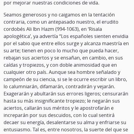
por mejorar nuestras condiciones de vida.
Seamos generosos y no caigamos en la tentación
contraria, como un antepasado nuestro, el erudito
cordobés Ali Ibn Hazm (994-1063), en ‘Risala
apologética’, ya advertía “Los españoles sienten envidia
por el sabio que entre ellos surge y alcanza maestría en
su arte; tienen en poco lo mucho que pueda hacer,
rebajan sus aciertos y se ensañan, en cambio, en sus
caídas y tropiezos, y con doble animosidad que en
cualquier otro país. Aunque sea hombre señalado y
campeón de su ciencia, si se le ocurre escribir un libro,
lo calumniarán, difamarán, contradirán y vejarán.
Exagerarán y abultarán sus errores ligeros; censurarán
hasta su más insignificante tropiezo; le negarán sus
aciertos, callarán sus méritos y le apostrofarán e
increparán por sus descuidos, con lo cual sentirá
decaer su energía, desalentarse su alma y enfriarse su
entusiasmo. Tal es, entre nosotros, la suerte del que se