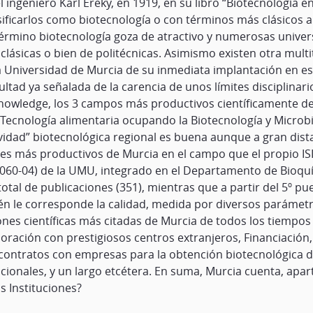
ingeniero Karl Ereky, en 1919, en su libro “Biotecnología en
icarlos como biotecnología o con términos más clásicos alt
l término biotecnología goza de atractivo y numerosas unive
s clásicas o bien de politécnicas. Asimismo existen otra mul
a Universidad de Murcia de su inmediata implantación en est
cultad ya señalada de la carencia de unos límites disciplinar
 Knowledge, los 3 campos más productivos científicamente de
y Tecnología alimentaria ocupando la Biotecnología y Microbi
ividad” biotecnológica regional es buena aunque a gran dist
ores más productivos de Murcia en el campo que el propio I
(E060-04) de la UMU, integrado en el Departamento de Bioquí
total de publicaciones (351), mientras que a partir del 5º pu
bién le corresponde la calidad, medida por diversos parámet
ciones científicas más citadas de Murcia de todos los tiempo
oración con prestigiosos centros extranjeros, Financiación,
e contratos con empresas para la obtención biotecnológica 
ionales, y un largo etcétera. En suma, Murcia cuenta, apar
s Instituciones?