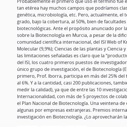
Probablemente el primero que usó el término fue el 
tan etérea hay muchos campos que podríamos clasif
genética, microbiología, etc. Pero, actualmente, e
grado, bajo la cobertura, al 50%, bien de facultade
biotecnológicas. Ante el propósito anunciado por l
sobre la Biotecnología en Murcia, a pesar de la difi
comunidad científica internacional, del ISI Web of
Molecular (9,9%); Ciencias de las plantas y Ciencia 
las limitaciones señaladas es claro que la “product
del ISI, los cuatro primeros puestos de investigad
único grupo de investigación, el de Biotecnología 
primero, Prof. Iborra, participa en más del 25% del 
al 6%. Y a la cantidad, casi 200 publicaciones, tam
medir la calidad), ya que de entre las 10 investiga
Internacionalidad, con más de 5 proyectos de colab
el Plan Nacional de Biotecnología. Una veintena d
algunas por empresas extranjeras. Premios internac
investigación en Biotecnología. ¿Lo aprovecharán la