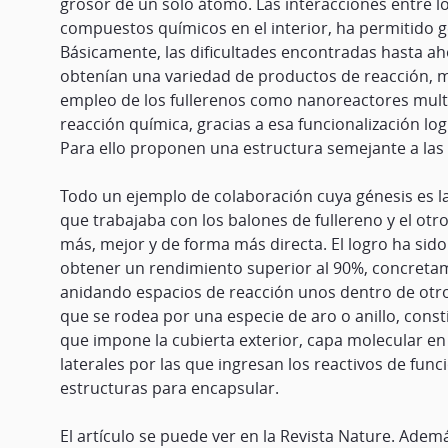
grosor de un solo átomo. Las interacciones entre lo
compuestos químicos en el interior, ha permitido g
Básicamente, las dificultades encontradas hasta aho
obtenían una variedad de productos de reacción, mu
empleo de los fullerenos como nanoreactores multic
reacción química, gracias a esa funcionalización 
Para ello proponen una estructura semejante a las
Todo un ejemplo de colaboración cuya génesis es la
que trabajaba con los balones de fullereno y el otr
más, mejor y de forma más directa. El logro ha sido
obtener un rendimiento superior al 90%, concretam
anidando espacios de reacción unos dentro de otros
que se rodea por una especie de aro o anillo, consti
que impone la cubierta exterior, capa molecular en
laterales por las que ingresan los reactivos de fun
estructuras para encapsular.
El artículo se puede ver en la Revista Nature. Ademá