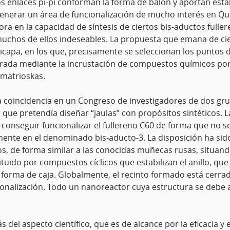
s enlaces pi-pi conforman la forma de balón y aportan estab
enerar un área de funcionalización de mucho interés en Quím
ra en la capacidad de síntesis de ciertos bis-aductos fuller
chos de ellos indeseables. La propuesta que emana de cient
apa, en los que, precisamente se seleccionan los puntos de
lograda mediante la incrustación de compuestos químicos po
 matrioskas.
 coincidencia en un Congreso de investigadores de dos grup
o que pretendía diseñar “jaulas” con propósitos sintéticos. 
 conseguir funcionalizar el fullereno C60 de forma que no s
ente en el denominado bis-aducto-3. La disposición ha sid
, de forma similar a las conocidas muñecas rusas, situando
tuido por compuestos cíclicos que estabilizan el anillo, que
 forma de caja. Globalmente, el recinto formado está cerra
cionalización. Todo un nanoreactor cuya estructura se debe a
s del aspecto científico, que es de alcance por la eficacia y