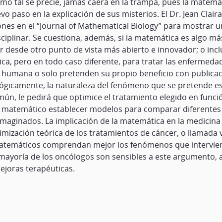
mo tal se precie, jamás caerá en la trampa, pues la matemát
o paso en la explicación de sus misterios. El Dr. Jean Clair
xiones en el “Journal of Mathematical Biology” para mostrar
iplinar. Se cuestiona, además, si la matemática es algo m
 desde otro punto de vista más abierto e innovador; o incl
ica, pero en todo caso diferente, para tratar las enfermed
humana o solo pretenden su propio beneficio con publicaci
gicamente, la naturaleza del fenómeno que se pretende es
ún, le pedirá que optimice el tratamiento elegido en funci
 al matemático establecer modelos para comparar diferentes 
aginados. La implicación de la matemática en la medicina 
mización teórica de los tratamientos de cáncer, o llamada vi
atemáticos comprendan mejor los fenómenos que intervienen
a mayoría de los oncólogos son sensibles a este argumento,
ejoras terapéuticas.