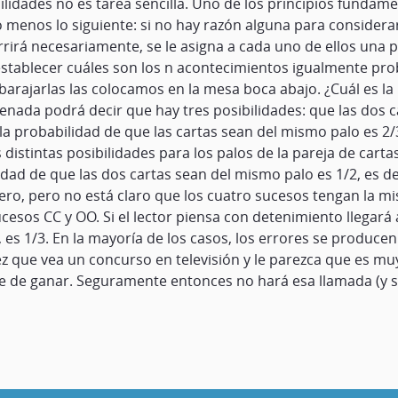
ilidades no es tarea sencilla. Uno de los principios fundame
s o menos lo siguiente: si no hay razón alguna para consid
irá necesariamente, se le asigna a cada uno de ellos una pr
establecer cuáles son los n acontecimientos igualmente pr
arajarlas las colocamos en la mesa boca abajo. ¿Cuál es la p
ada podrá decir que hay tres posibilidades: que las dos c
, la probabilidad de que las cartas sean del mismo palo es 2
s distintas posibilidades para los palos de la pareja de ca
dad de que las dos cartas sean del mismo palo es 1/2, es dec
ero, pero no está claro que los cuatro sucesos tengan la m
cesos CC y OO. Si el lector piensa con detenimiento llegará 
, es 1/3. En la mayoría de los casos, los errores se produce
z que vea un concurso en televisión y le parezca que es muy
ene de ganar. Seguramente entonces no hará esa llamada (y s