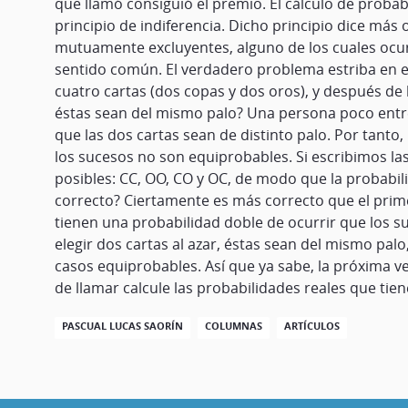
que llamó consiguió el premio. El cálculo de probab
principio de indiferencia. Dicho principio dice má
mutuamente excluyentes, alguno de los cuales ocurr
sentido común. El verdadero problema estriba en 
cuatro cartas (dos copas y dos oros), y después de b
éstas sean del mismo palo? Una persona poco entren
que las dos cartas sean de distinto palo. Por tanto
los sucesos no son equiprobables. Si escribimos la
posibles: CC, OO, CO y OC, de modo que la probabili
correcto? Ciertamente es más correcto que el prim
tienen una probabilidad doble de ocurrir que los su
elegir dos cartas al azar, éstas sean del mismo palo
casos equiprobables. Así que ya sabe, la próxima ve
de llamar calcule las probabilidades reales que ti
PASCUAL LUCAS SAORÍN
COLUMNAS
ARTÍCULOS